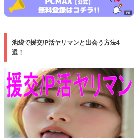
ad_id=rm327007
池袋で援交/P活ヤリマンと出会う方法4
選！