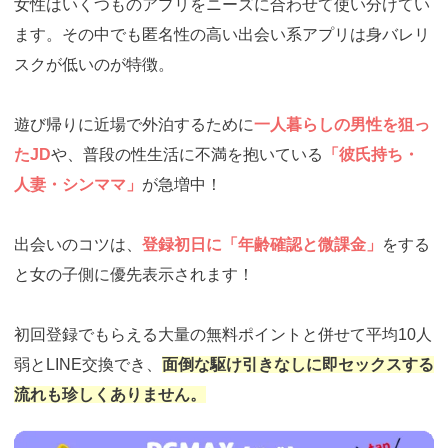
女性はいくつものアプリをニーズに合わせて使い分けてい
ます。その中でも匿名性の高い出会い系アプリは身バレリ
スクが低いのが特徴。
遊び帰りに近場で外泊するために
一人暮らしの男性を狙っ
たJD
や、普段の性生活に不満を抱いている
「彼氏持ち・
人妻・シンママ」
が急増中！
出会いのコツは、
登録初日に「年齢確認と微課金」
をする
と女の子側に優先表示されます！
初回登録でもらえる大量の無料ポイントと併せて平均10人
弱とLINE交換でき、
面倒な駆け引きなしに即セックスする
流れも珍しくありません。
https://pcmax.jp/lp/?