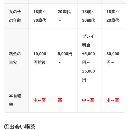
女の子
18歳～
20歳代
18歳～
18歳～
の年齢
30歳代
～
30歳代
20歳代
プレイ
料金
料金の
10,000
5,000円
+5,000
30,000
目安
円前後
～
円～
円～
25,000
円
本番確
中～高
高
中～高
中～高
率
①出会い喫茶