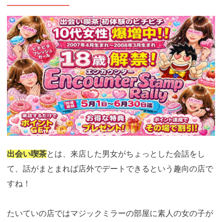
引用：
https://www.momo-cafe.jp/men/ikebukuro.php
出会い喫茶
とは、来店した男女がちょっとした会話をし
て、話がまとまれば店外でデートできるという趣向の店で
すね！
たいていの店ではマジックミラーの部屋に素人の女の子が