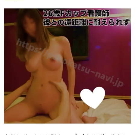
https://pcmax.jp/lp/?
ad_id=rm327007