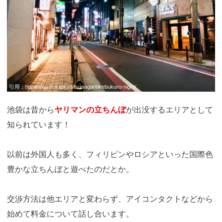
引用：
https://wacca.tokyo/tsunagari/ikebukuro-night/
池袋は昔から
ヤリマンの立ちんぼ
が出没するエリアとして
知られています！
以前は外国人も多く、フィリピンやロシアといった国際色
豊かな立ちんぼと遊べたのだとか。
交渉方法は他エリアと変わらず、アイコンタクトなどから
始めて料金について話し合います。