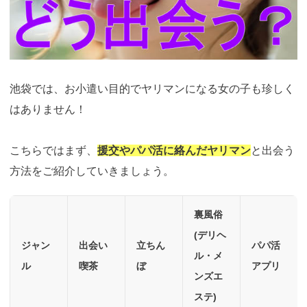
池袋では、お小遣い目的でヤリマンになる女の子も珍しく
はありません！
こちらではまず、
援交やパパ活に絡んだヤリマン
と出会う
方法をご紹介していきましょう。
裏風俗
(デリヘ
ジャン
出会い
立ちん
パパ活
ル・メ
ル
喫茶
ぼ
アプリ
ンズエ
ステ)