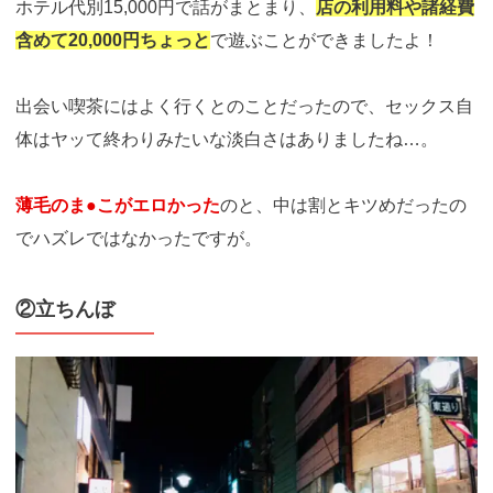
ホテル代別15,000円で話がまとまり、
店の利用料や諸経費
含めて20,000円ちょっと
で遊ぶことができましたよ！
出会い喫茶にはよく行くとのことだったので、セックス自
体はヤッて終わりみたいな淡白さはありましたね…。
薄毛のま●こがエロかった
のと、中は割とキツめだったの
でハズレではなかったですが。
②立ちんぼ