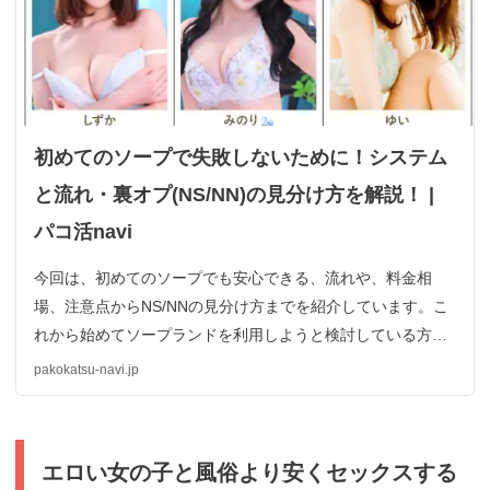
初めてのソープで失敗しないために！システム
と流れ・裏オプ(NS/NN)の見分け方を解説！ |
パコ活navi
今回は、初めてのソープでも安心できる、流れや、料金相
場、注意点からNS/NNの見分け方までを紹介しています。こ
れから始めてソープランドを利用しようと検討している方は
必見ですよ。初めてだと、恐れや不安がありますよね。そん
pakokatsu-navi.jp
な場合のお守りがわりにチェックしましょう。
エロい女の子と風俗より安くセックスする