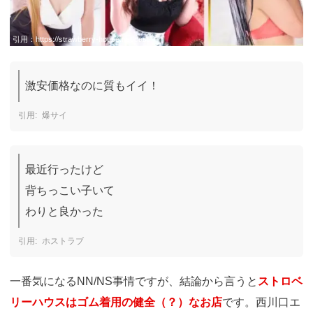
引用：
https://strawberry-house.net/cast/
激安価格なのに質もイイ！
爆サイ
最近行ったけど

背ちっこい子いて

わりと良かった
ホストラブ
一番気になるNN/NS事情ですが、結論から言うと
ストロベ
リーハウスはゴム着用の健全（？）なお店
です。西川口エ