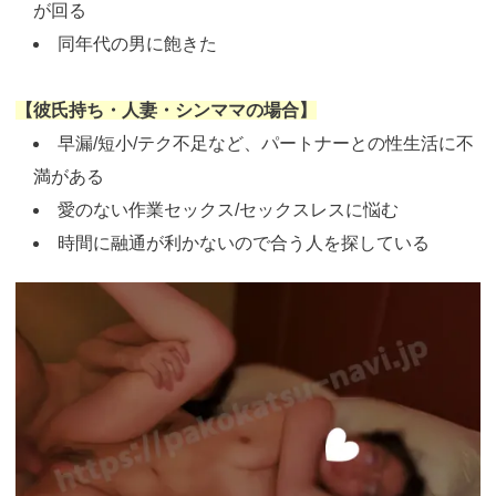
が回る
同年代の男に飽きた
【彼氏持ち・人妻・シンママの場合】
早漏/短小/テク不足など、パートナーとの性生活に不
満がある
愛のない作業セックス/セックスレスに悩む
時間に融通が利かないので合う人を探している
https://pcmax.jp/lp/?
ad_id=rm327007