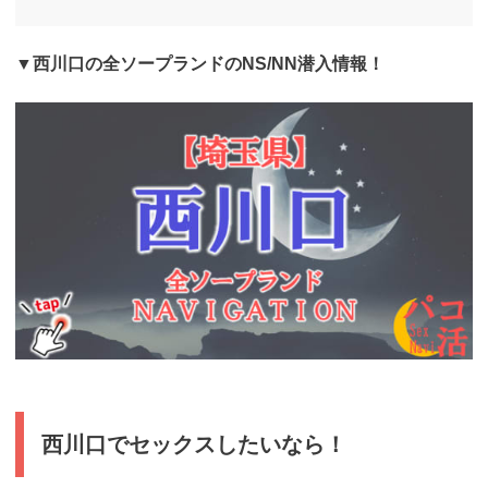
▼西川口の全ソープランドのNS/NN潜入情報！
https://pakokatsu-
navi.jp/730
西川口でセックスしたいなら！