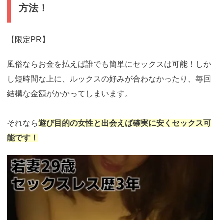
方法！
【限定PR】
風俗ならお金を払えば誰でも簡単にセックスは可能！しか
し短時間な上に、ルックスの好みが合わなかったり、毎回
結構な金額がかかってしまいます。
それなら
遊び目的の女性と出会えば確実に安くセックス可
能です！
https://pcmax.jp/lp/?
ad_id=rm327007