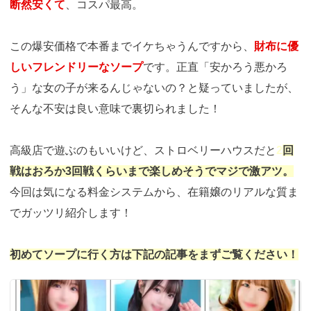
断然安くて
、コスパ最高。
この爆安価格で本番までイケちゃうんですから、
財布に優
しいフレンドリーなソープ
です。正直「安かろう悪かろ
う」な女の子が来るんじゃないの？と疑っていましたが、
そんな不安は良い意味で裏切られました！
高級店で遊ぶのもいいけど、ストロベリーハウスだと
2
回
戦はおろか3回戦くらいまで楽しめそうでマジで激アツ。
今回は気になる料金システムから、在籍嬢のリアルな質ま
でガッツリ紹介します！
初めてソープに行く方は下記の記事をまずご覧ください！