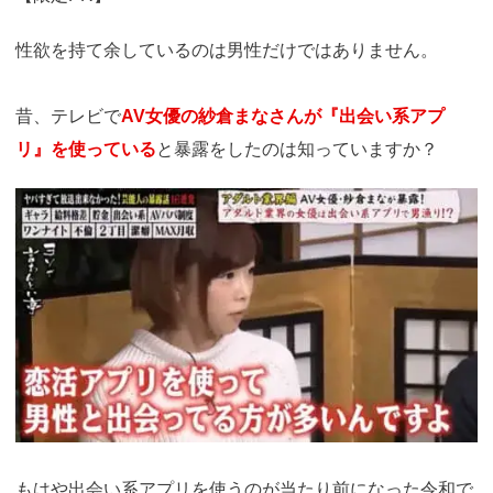
性欲を持て余しているのは男性だけではありません。
昔、テレビで
AV女優の紗倉まなさんが『出会い系アプ
リ』を使っている
と暴露をしたのは知っていますか？
https://pcmax.jp/lp/?
ad_id=rm327007
もはや出会い系アプリを使うのが当たり前になった令和で