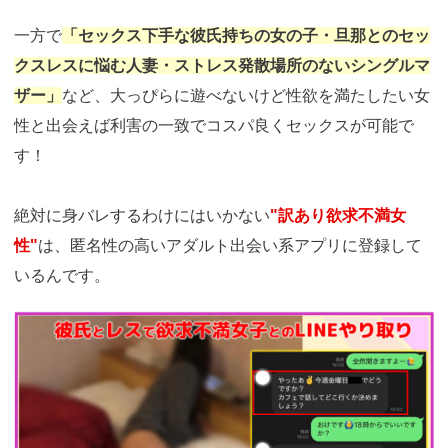
一方で
「セックス下手な彼氏持ちの女の子・旦那とのセッ
クスレスに悩む人妻・ストレス発散場所のないシングルマ
ザー」
など、大っぴらに遊べないけど性欲を満たしたい女
性と出会えば利害の一致でコスパ良くセックスが可能で
す！
絶対に身バレするわけにはいかない
"訳あり欲求不満女
性"
は、匿名性の高いアダルト出会い系アプリに登録して
いるんです。
https://pcmax.jp/lp/?
ad_id=rm327007