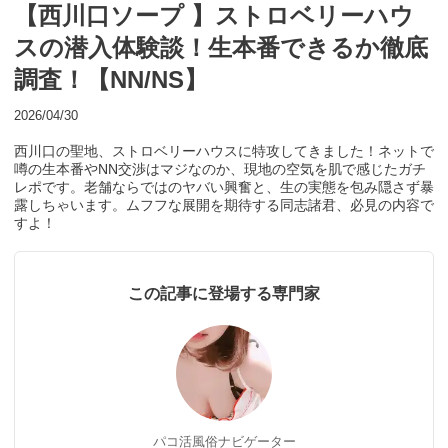
【西川口ソープ 】ストロベリーハウ
スの潜入体験談！生本番できるか徹底
調査！【NN/NS】
2026/04/30
西川口の聖地、ストロベリーハウスに特攻してきました！ネットで
噂の生本番やNN交渉はマジなのか、現地の空気を肌で感じたガチ
レポです。老舗ならではのヤバい興奮と、生の実態を包み隠さず暴
露しちゃいます。ムフフな展開を期待する同志諸君、必見の内容で
すよ！
この記事に登場する専門家
パコ活風俗ナビゲーター