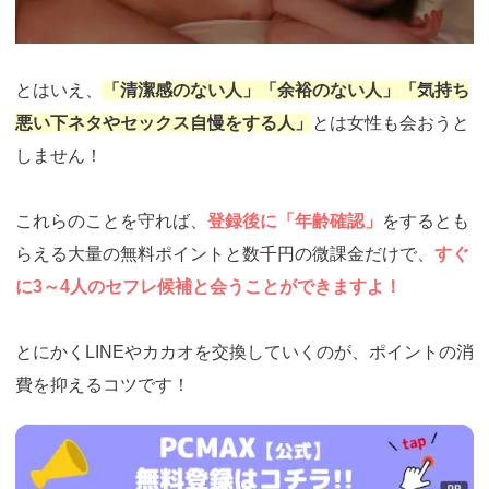
とはいえ、
「清潔感のない人」「余裕のない人」「気持ち
悪い下ネタやセックス自慢をする人」
とは女性も会おうと
しません！
これらのことを守れば、
登録後に「年齢確認」
をするとも
らえる大量の無料ポイントと数千円の微課金だけで、
すぐ
に3～4人のセフレ候補と会うことができますよ！
とにかくLINEやカカオを交換していくのが、ポイントの消
費を抑えるコツです！
https://pcmax.jp/lp/?
ad_id=rm327007