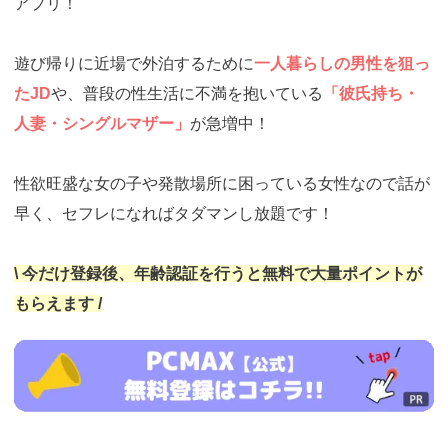
アプリ！
遊び帰りに近場で外泊するために
一人暮らしの男性を狙っ
たJD
や、普段の性生活に不満を抱いている
「彼氏持ち・
人妻・シングルマザー」
が急増中！
性欲旺盛な女の子や発散場所に困っている女性なので話が
早く、セフレになればタダマンし放題です！
\ 今だけ登録後、年齢認証を行うと無料で大量ポイントが
もらえます /
https://pcmax.jp/lp/?
ad_id=rm327007