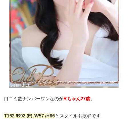
引用：
https://www.cityheaven.net/fukuoka/A4001/A400102/club_piaa/girlid-231
14698/?of=y2
口コミ数ナンバーワンなのが
Rちゃん27歳
。
T162 /B92 (F) /W57 /H86
とスタイルも抜群です。