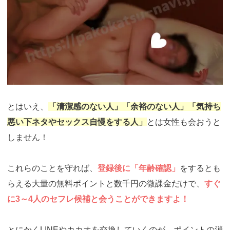
とはいえ、
「清潔感のない人」「余裕のない人」「気持ち
悪い下ネタやセックス自慢をする人」
とは女性も会おうと
しません！
これらのことを守れば、
登録後に「年齢確認」
をするとも
らえる大量の無料ポイントと数千円の微課金だけで、
すぐ
に3～4人のセフレ候補と会うことができますよ！
とにかくLINEやカカオを交換していくのが、ポイントの消